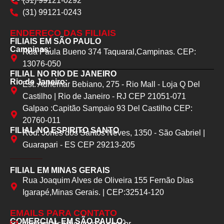
(31) 99121-0292
(31) 99121-0243
ENDEREÇO DAS FILIAIS
FILIAIS EM SÃO PAULO
Campinas:
Rua Paula Bueno 374 Taquaral,Campinas. CEP:
13076-050
FILIAL NO RIO DE JANEIRO
Rio de Janeiro:
Est. Adhemar Bebiano, 275 - Rio Mall - Loja Q Del
Castilho | Rio de Janeiro - RJ CEP 21051-071
Galpao :Capitão Sampaio 93 Del Castilho CEP:
20760-011
FILIAL NO ESPIRITO SANTO
Rod. Jones dos Santos Neves, 1350 - São Gabriel |
Guarapari - ES CEP 29213-205
FILIAL EM MINAS GERAIS
Rua Joaquim Alves de Oliveira 155 Fernão Dias
Igarapé,Minas Gerais. | CEP:32514-120
EMAILS PARA CONTATO
COMERCIAL EM SÃO PAULO:
comercialsp@euromob.com.br