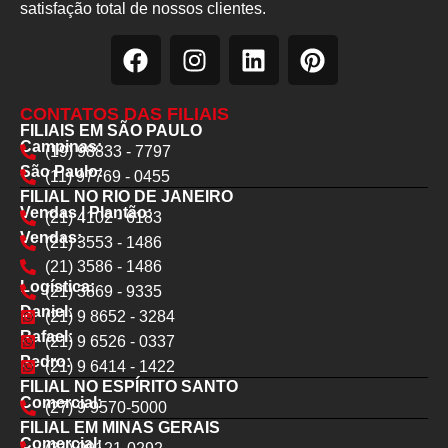
satisfação total de nossos clientes.
CONTATOS DAS FILIAIS
FILIAIS EM SÃO PAULO
Campinas:
(19) 98833 - 7797
São Paulo:
(11) 97769 - 0455
FILIAL NO RIO DE JANEIRO
Vendas | Plantão:
(21) 4102 - 6183
Vendas:
(21) 3553 - 1486
(21) 3586 - 1486
Logística:
(21) 3869 - 9335
Daniel:
(21) 9 8652 - 3284
Rafael:
(21) 9 6526 - 0337
Pedro:
(21) 9 6414 - 1422
FILIAL NO ESPÍRITO SANTO
Comercial:
(27) 9 9570-5000
FILIAL EM MINAS GERAIS
Comercial: