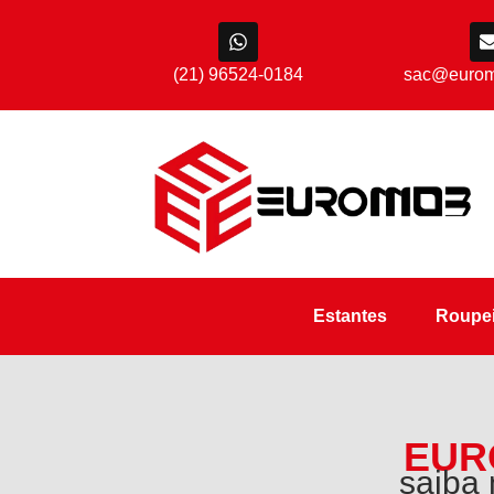
(21) 96524-0184
sac@eurom
Estantes
Roupei
EUR
saiba 