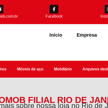
ob.com.br
Facebook
Ins
Início
Empresa
ros
Móveis de aço
Mobiliário
Arquivos desl
OMOB FILIAL RIO DE JAN
mais sobre nossa loja no Rio de 