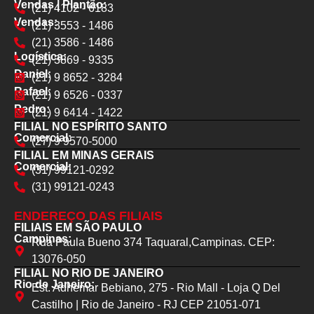
Vendas | Plantão:
(21) 4102 - 6183
Vendas:
(21) 3553 - 1486
(21) 3586 - 1486
Logística:
(21) 3869 - 9335
Daniel:
(21) 9 8652 - 3284
Rafael:
(21) 9 6526 - 0337
Pedro:
(21) 9 6414 - 1422
FILIAL NO ESPÍRITO SANTO
Comercial:
(27) 9 9570-5000
FILIAL EM MINAS GERAIS
Comercial:
(31) 99121-0292
(31) 99121-0243
ENDEREÇO DAS FILIAIS
FILIAIS EM SÃO PAULO
Campinas:
Rua Paula Bueno 374 Taquaral,Campinas. CEP:
13076-050
FILIAL NO RIO DE JANEIRO
Rio de Janeiro:
Est. Adhemar Bebiano, 275 - Rio Mall - Loja Q Del
Castilho | Rio de Janeiro - RJ CEP 21051-071