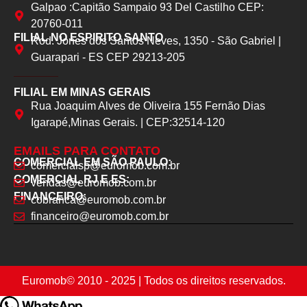
Galpao :Capitão Sampaio 93 Del Castilho CEP:
20760-011
FILIAL NO ESPIRITO SANTO
Rod. Jones dos Santos Neves, 1350 - São Gabriel |
Guarapari - ES CEP 29213-205
FILIAL EM MINAS GERAIS
Rua Joaquim Alves de Oliveira 155 Fernão Dias
Igarapé,Minas Gerais. | CEP:32514-120
EMAILS PARA CONTATO
COMERCIAL EM SÃO PAULO:
comercialsp@euromob.com.br
COMERCIAL RJ E ES:
vendas@euromob.com.br
FINANCEIRO:
cobranca@euromob.com.br
financeiro@euromob.com.br
Euromob
© 2010 - 2025 | Todos os direitos reservados.